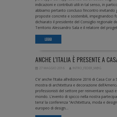
indicazioni e contributi utili in tal senso, in partic
abbiamo pertanto concluso l’incontro invitando g
proposte concrete e sostenibili, impegnandoci 
dichiarato il presidente del Consiglio regionale
Territorio Alessandro Sala e il relatore del proge
LEGGI
ANCHE L’ITALIA È PRESENTE A CAS
27 MAGGIO 2016
INTRO_FEDER_M@G
C’e’ anche l’Italia all’edizione 2016 di Casa Cor a
mostra di architettura e decorazione dell’America
professionisti del settore per reinventare spazi e
mondo. L’evento di spicco nella nostra partecipazi
terra’ la conferenza “Architettura, moda e design”
europeo di design…