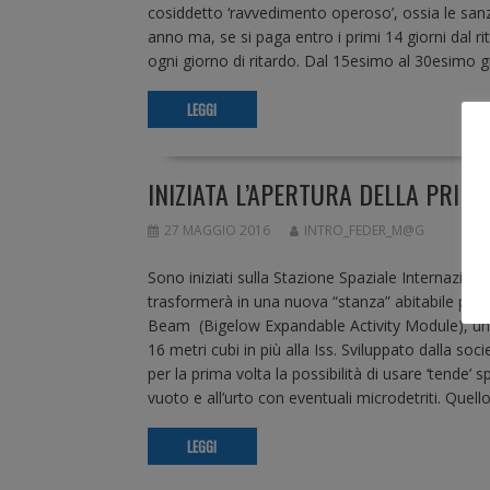
cosiddetto ‘ravvedimento operoso’, ossia le sanz
anno ma, se si paga entro i primi 14 giorni dal ri
ogni giorno di ritardo. Dal 15esimo al 30esimo g
LEGGI
INIZIATA L’APERTURA DELLA PRIMA
27 MAGGIO 2016
INTRO_FEDER_M@G
Sono iniziati sulla Stazione Spaziale Internazionale
trasformerà in una nuova “stanza” abitabile per g
Beam (Bigelow Expandable Activity Module), una 
16 metri cubi in più alla Iss. Sviluppato dalla 
per la prima volta la possibilità di usare ‘tende’ s
vuoto e all’urto con eventuali microdetriti. Quello 
LEGGI