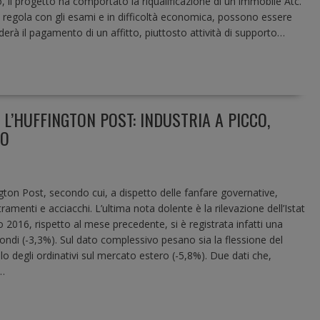
, il progetto ha comportato la riqualificazione di un immobile Atc.
n regola con gli esami e in difficoltà economica, possono essere
derà il pagamento di un affitto, piuttosto attività di supporto…
L’HUFFINGTON POST: INDUSTRIA A PICCO,
LO
ton Post, secondo cui, a dispetto delle fanfare governative,
ramenti e acciacchi. L’ultima nota dolente è la rilevazione dell’Istat
rzo 2016, rispetto al mese precedente, si è registrata infatti una
condi (-3,3%). Sul dato complessivo pesano sia la flessione del
alo degli ordinativi sul mercato estero (-5,8%). Due dati che,
…