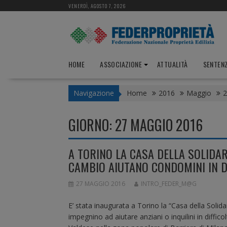
S
VENERDÌ, AGOSTO 7, 2026
k
i
p
t
o
HOME
ASSOCIAZIONE
ATTUALITÀ
SENTEN
c
o
Navigazione
Home
2016
Maggio
2
n
t
e
GIORNO:
27 MAGGIO 2016
n
t
A TORINO LA CASA DELLA SOLIDARI
CAMBIO AIUTANO CONDOMINI IN D
27 MAGGIO 2016
INTRO_FEDER_M@G
E’ stata inaugurata a Torino la “Casa della Solidari
impegnino ad aiutare anziani o inquilini in diffi