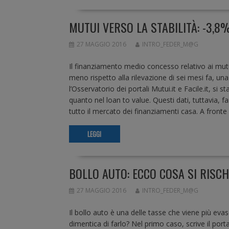
MUTUI VERSO LA STABILITÀ: -3,
27 MAGGIO 2016
INTRO_FEDER_M@G
Il finanziamento medio concesso relativo ai mutu
meno rispetto alla rilevazione di sei mesi fa, una 
l’Osservatorio dei portali Mutui.it e Facile.it, si
quanto nel loan to value. Questi dati, tuttavia, f
tutto il mercato dei finanziamenti casa. A front
LEGGI
BOLLO AUTO: ECCO COSA SI RISC
27 MAGGIO 2016
INTRO_FEDER_M@G
Il bollo auto è una delle tasse che viene più evas
dimentica di farlo? Nel primo caso, scrive il port