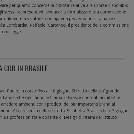
olare per quanto concerne la criticita’ relativa alle risorse disponibili:
li stessi rappresentanti sindacali a formalizzare alla commissione
formalmente a valutarle non appena perverranno”. Lo hanno
 della Lombardia, Raffaele Cattaneo, il presidente della commissione
tto di legge…
A COR IN BRASILE
 San Paolo, in corso fino al 10 giugno. Si tratta della piu’ grande
 Latina, che ogni anno richiama in Brasile rinomati architetti e
 arredare ambienti con i prodotti dei piu’ importanti brand al
one e’ la presenza dell’architetto Elisabetta Grassi, che il 7 giugno
. La professionista e docente di Design di interni dell’Istituto