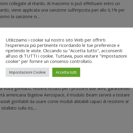
ioni collegate al ritardo. Al massimo si può effettuare entro un
tardo, viene applicata una sanzione sull’imposta pari allo 0,1% per
iorno la sanzione si…
Utilizziamo i cookie sul nostro sito Web per offrirti
l'esperienza più pertinente ricordando le tue preferenze e
 “CASA GONFIABILE” SPAZIALE
ripetendo le visite. Cliccando su "Accetta tutto", acconsenti
all'uso di TUTTI i cookie. Tuttavia, puoi visitare "Impostazioni
cookie" per fornire un consenso controllato.
Impostazioni Cookie
Accetta tutti
 (Iss) i lavori per aprire la “casa gonfiabile”, il modulo che si
li astronauti e prototipo di future basi lunari o marziane. Il modulo
volta gonfiato, resterà fissato per i prossimi due anni, garantendo
società americana Bigelow Aerospace, il modulo Beam servirà a testare
paziali gonfiabili da usare come moduli abitabili capaci di resistere al
istallato sulla Iss,…