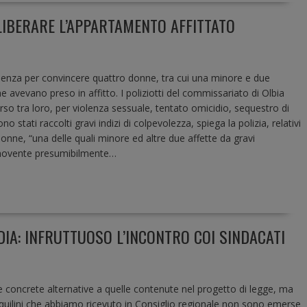
 LIBERARE L’APPARTAMENTO AFFITTATO
olenza per convincere quattro donne, tra cui una minore e due
e avevano preso in affitto. I poliziotti del commissariato di Olbia
rso tra loro, per violenza sessuale, tentato omicidio, sequestro di
 stati raccolti gravi indizi di colpevolezza, spiega la polizia, relativi
donne, “una delle quali minore ed altre due affette da gravi
Il movente presumibilmente…
IA: INFRUTTUOSO L’INCONTRO COI SINDACATI
 concrete alternative a quelle contenute nel progetto di legge, ma
inquilini che abbiamo ricevuto in Consiglio regionale non sono emerse