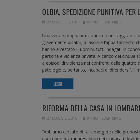
OLBIA, SPEDIZIONE PUNITIVA PER
27 MAGGIO 2016
INTRO_FEDER_M@G
Una vera e propria irruzione con pestaggio e vi
gravemente disabili, a lasciare l’appartamento ch
hanno arrestato 5 uomini, tutti indagati in conco
persona e violenza privata. A carico dei cinque sono
a episodi di violenza nei confronti delle quattro 
patologie e, pertanto, incapaci di difendersi”. 
LEGGI
RIFORMA DELLA CASA IN LOMBARD
27 MAGGIO 2016
INTRO_FEDER_M@G
“Abbiamo cercato di far emergere delle proposte
purtroppo dai rappresentati dei sindacati degli 