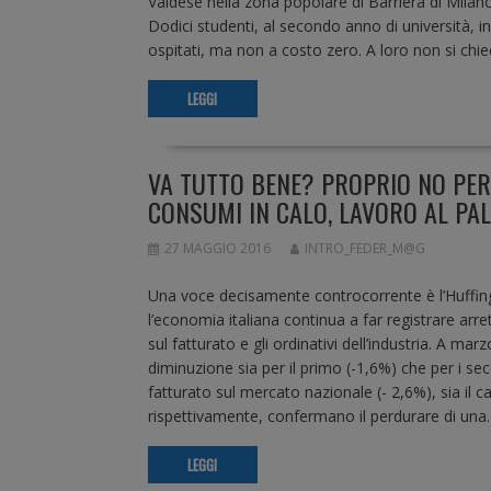
Valdese nella zona popolare di Barriera di Milano
Dodici studenti, al secondo anno di università, i
ospitati, ma non a costo zero. A loro non si chie
LEGGI
VA TUTTO BENE? PROPRIO NO PER 
CONSUMI IN CALO, LAVORO AL PA
27 MAGGIO 2016
INTRO_FEDER_M@G
Una voce decisamente controcorrente è l’Huffing
l’economia italiana continua a far registrare arret
sul fatturato e gli ordinativi dell’industria. A ma
diminuzione sia per il primo (-1,6%) che per i se
fatturato sul mercato nazionale (- 2,6%), sia il c
rispettivamente, confermano il perdurare di una
LEGGI