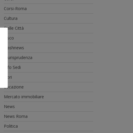
Corsi-Roma
Cultura
Dalle Città
Fisco
Flashnews
Giurisprudenza
Info Sedi
Libri
Locazione
Mercato immobiliare
News
News Roma
Politica