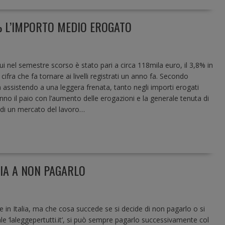
8% L’IMPORTO MEDIO EROGATO
i nel semestre scorso è stato pari a circa 118mila euro, il 3,8% in
cifra che fa tornare ai livelli registrati un anno fa. Secondo
 sta assistendo a una leggera frenata, tanto negli importi erogati
anno il paio con l’aumento delle erogazioni e la generale tenuta di
e di un mercato del lavoro…
HIA A NON PAGARLO
e in Italia, ma che cosa succede se si decide di non pagarlo o si
ale ‘laleggepertutti.it’, si può sempre pagarlo successivamente col