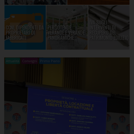
IVA SUGLI
CCNL DIPENDENTI DA
PERGOTENDE,
INTERVENTI DI
PROPRIETARI DI
VERANDE E VERANDE
RECUPERO DEL
FABBRICATI
PANORAMICHE
PATRIMONIO EDILIZIO
Attualità
Convegni
Primo Piano