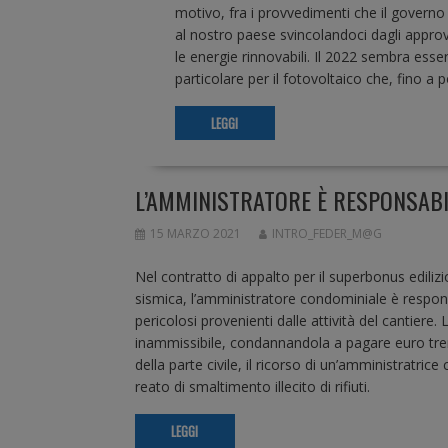
motivo, fra i provvedimenti che il governo
al nostro paese svincolandoci dagli approvv
le energie rinnovabili. Il 2022 sembra esser
particolare per il fotovoltaico che, fino a
LEGGI
L’AMMINISTRATORE È RESPONSABIL
15 MARZO 2021
INTRO_FEDER_M@G
Nel contratto di appalto per il superbonus edilizi
sismica, l’amministratore condominiale è responsab
pericolosi provenienti dalle attività del cantier
inammissibile, condannandola a pagare euro trem
della parte civile, il ricorso di un’amministratr
reato di smaltimento illecito di rifiuti.
LEGGI