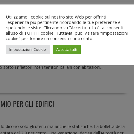
OVOCATI DAL MALTEMPO
Utilizziamo i cookie sul nostro sito Web per offrirti
l'esperienza più pertinente ricordando le tue preferenze e
ripetendo le visite. Cliccando su "Accetta tutto", acconsenti
all'uso di TUTTI i cookie. Tuttavia, puoi visitare "Impostazioni
cookie" per fornire un consenso controllato.
 da rifare, piegati turismo e agricoltura. Caduti 15 milioni di alberi
famiglie travolte in una villetta abusiva dallo straripamento del
Impostazioni Cookie
Accetta tutti
nistrazione ne avesse disposto la demolizione nel 2008, fermata
 i tanti casi di abusivismo edilizio sugli alvi dei fiumi, sulle pendici
tto i riflettori interi territori italiani con abitazioni…
IO PER GLI EDIFICI
n lo dicono solo gli utenti ma anche le statistiche. La bolletta della
entata del 2,8 per cento. Una variazione, decisa dall’Autorità per