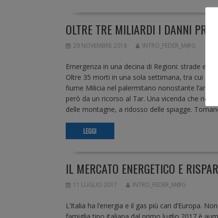
OLTRE TRE MILIARDI I DANNI PR
29 NOVEMBRE 2018
INTRO_FEDER_M@G
Emergenza in una decina di Regioni: strade e ponti
Oltre 35 morti in una sola settimana, tra cui due 
fiume Milicia nel palermitano nonostante l’ammi
però da un ricorso al Tar. Una vicenda che richiama
delle montagne, a ridosso delle spiagge. Tornano so
LEGGI
IL MERCATO ENERGETICO E RISPARM
11 LUGLIO 2017
INTRO_FEDER_M@G
L’Italia ha l’energia e il gas più cari d’Europa. No
famiglia tipo italiana dal primo luglio 2017 è aum