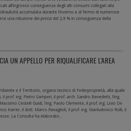
cati all’ingrosso conseguenza degli alti consumi collegati alla
a idraulicità accumulata durante l’inverno e al fermo di numerose
invece una riduzione dei prezzi del 2,9 % in conseguenza della
CIA UN APPELLO PER RIQUALIFICARE L’AREA
mbiente e il Territorio, organo tecnico di Federproprietà, alla quale
il prof. ing. Pietro Samperi, il prof. arch. Sandro Benedetti, l’ing.
 Massimo Cestelli Guidi, l’ing. Paolo Clemente, il prof. ing. Livio De
anco Karrer, il dott. Marco Ravaglioli, il prof. ing. Gianludovico Rolli, il
lesse. La Consulta ha elaborato…