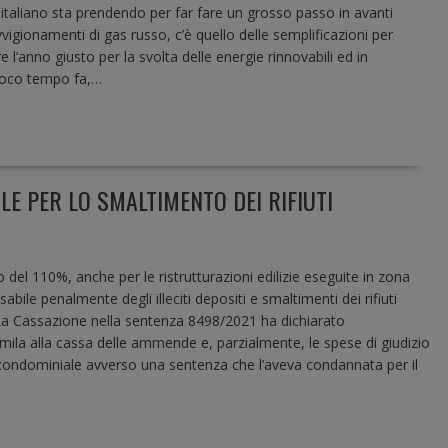
 italiano sta prendendo per far fare un grosso passo in avanti
igionamenti di gas russo, c’è quello delle semplificazioni per
e l’anno giusto per la svolta delle energie rinnovabili ed in
 poco tempo fa,…
E PER LO SMALTIMENTO DEI RIFIUTI
o del 110%, anche per le ristrutturazioni edilizie eseguite in zona
ile penalmente degli illeciti depositi e smaltimenti dei rifiuti
e. La Cassazione nella sentenza 8498/2021 ha dichiarato
ila alla cassa delle ammende e, parzialmente, le spese di giudizio
ice condominiale avverso una sentenza che l’aveva condannata per il