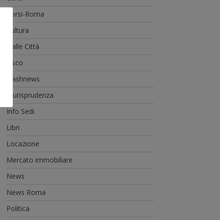
Corsi-Roma
Cultura
Dalle Città
Fisco
Flashnews
Giurisprudenza
Info Sedi
Libri
Locazione
Mercato immobiliare
News
News Roma
Politica