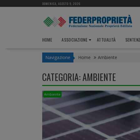
S
DOMENICA, AGOSTO 9, 2026
k
i
p
t
o
HOME
ASSOCIAZIONE
ATTUALITÀ
SENTEN
c
o
Navigazione
Home
Ambiente
n
t
e
CATEGORIA:
AMBIENTE
n
t
Ambiente