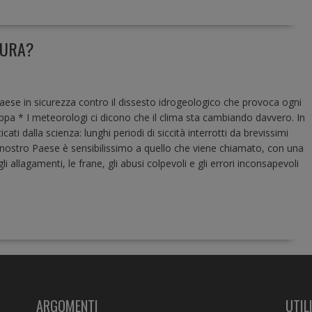
CURA?
Paese in sicurezza contro il dissesto idrogeologico che provoca ogni
ppa * I meteorologi ci dicono che il clima sta cambiando davvero. In
ti dalla scienza: lunghi periodi di siccità interrotti da brevissimi
. Il nostro Paese è sensibilissimo a quello che viene chiamato, con una
i allagamenti, le frane, gli abusi colpevoli e gli errori inconsapevoli
ARGOMENTI
UTIL