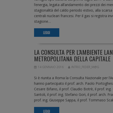
l’energia, legata all’andamento dei prezzi dei mer
stagionalità del caldo periodo estivo, alla scars
centrali nucleari francesi. Per il gas si registra 
stagione…
LEGGI
LA CONSULTA PER L’AMBIENTE LAN
METROPOLITANA DELLA CAPITALE
14 GENNAIO 2016
INTRO_FEDER_M@G
Si è riunita a Roma la Consulta Nazionale per l’A
hanno partecipato il prof. arch. Paolo Portoghesi, 
Cesare Bifano, il prof. Claudio Botrè, il prof. ing.
Santoli, il prof. ing. Stefano Gori, il prof. arch. Fr
prof. ing. Giuseppe Sappa, il prof. Tommaso Sca
LEGGI