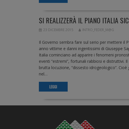
SI REALIZZERÀ IL PIANO ITALIA SI
23 DICEMBRE 2015
INTRO_FEDER_M@G
Il Governo sembra fare sul serio per mettere il 
anno vittime e danni ingentissimi di Giuseppe Sa
Italia cominciano ad apparire i fenomeni pronostica
eventi “estremi”, fortunali rabbiosi e distruttivi
brutta locuzione, “dissesto idrogeologico”. Cioè gl
nel…
LEGGI