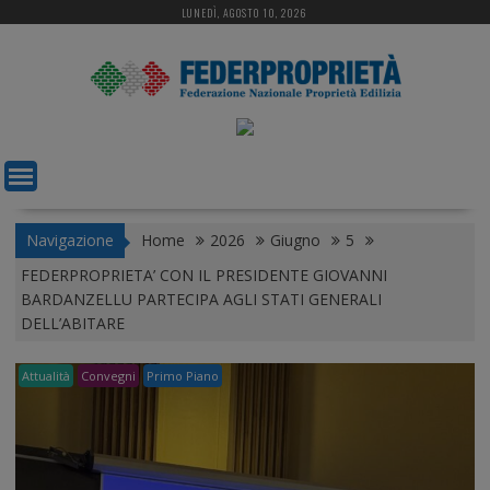
S
LUNEDÌ, AGOSTO 10, 2026
k
i
p
t
o
c
o
n
t
Navigazione
Home
2026
Giugno
5
e
FEDERPROPRIETA’ CON IL PRESIDENTE GIOVANNI
n
BARDANZELLU PARTECIPA AGLI STATI GENERALI
t
DELL’ABITARE
Attualità
Convegni
Primo Piano