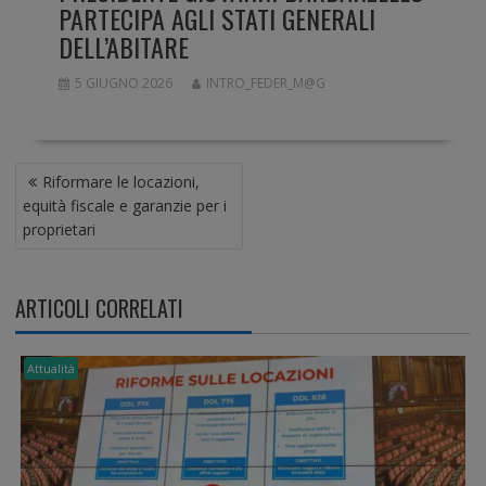
PARTECIPA AGLI STATI GENERALI
DELL’ABITARE
5 GIUGNO 2026
INTRO_FEDER_M@G
N
Riformare le locazioni,
A
equità fiscale e garanzie per i
V
proprietari
I
G
A
ARTICOLI CORRELATI
Z
I
O
Attualità
N
E
A
R
T