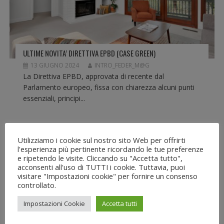
ULTIME NOVITA’ DIRETTIVA EPBD (CASE GREEN)
13 GIUGNO 2024
INTRO_FEDER_M@G
La Direttiva EPBD, approvata di recente dal
Parlamento europeo, fissa con chiarezza alcuni punti
essenziali, principi...
Utilizziamo i cookie sul nostro sito Web per offrirti
l'esperienza più pertinente ricordando le tue preferenze
SERVIZIO RAI
e ripetendo le visite. Cliccando su "Accetta tutto",
acconsenti all'uso di TUTTI i cookie. Tuttavia, puoi
visitare "Impostazioni cookie" per fornire un consenso
Video Servizio RAI
controllato.
13:30 – 19/12/2022
Impostazioni Cookie
Accetta tutti