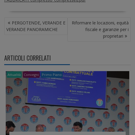
N
PERGOTENDE, VERANDE E
Riformare le locazioni, equità
A
VERANDE PANORAMICHE
fiscale e garanzie per i
V
proprietari
I
G
A
ARTICOLI CORRELATI
Z
I
O
Attualità
Convegni
Primo Piano
N
E
A
R
T
I
C
O
L