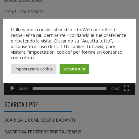
13:30 – 19/12/2022
Video
Utilizziamo i cookie sul nostro sito Web per offrirti
Player
l'esperienza più pertinente ricordando le tue preferenze
e ripetendo le visite. Cliccando su "Accetta tutto",
acconsenti all'uso di TUTTI i cookie. Tuttavia, puoi
visitare "Impostazioni cookie" per fornire un consenso
controllato.
Impostazioni Cookie
Accetta tutti
00:00
02:07
SCARICA I PDF
SCARICA IL CCNL COLF e BADANTI
RASSEGNA FEDERPROPRIETÀ-CENSIS