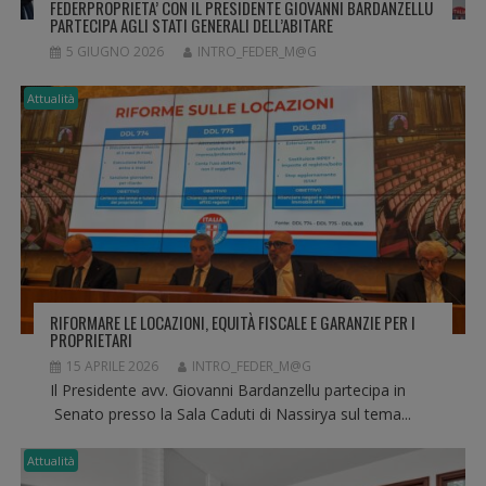
FEDERPROPRIETA’ CON IL PRESIDENTE GIOVANNI BARDANZELLU
I
PARTECIPA AGLI STATI GENERALI DELL’ABITARE
5 GIUGNO 2026
INTRO_FEDER_M@G
Attualità
RIFORMARE LE LOCAZIONI, EQUITÀ FISCALE E GARANZIE PER I
PROPRIETARI
15 APRILE 2026
INTRO_FEDER_M@G
Il Presidente avv. Giovanni Bardanzellu partecipa in
Senato presso la Sala Caduti di Nassirya sul tema...
Attualità