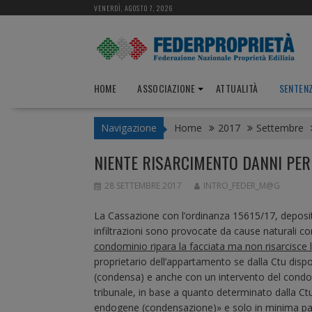
S
VENERDÌ, AGOSTO 7, 2026
k
i
p
t
o
HOME
ASSOCIAZIONE
ATTUALITÀ
SENTEN
c
o
Navigazione
Home
2017
Settembre
n
t
NIENTE RISARCIMENTO DANNI PER 
e
n
28 SETTEMBRE 2017
INTRO_FEDER_M@G
t
La Cassazione con l’ordinanza 15615/17, depositat
infiltrazioni sono provocate da cause naturali 
condominio ripara la facciata ma non risarcisce l
proprietario dell’appartamento se dalla Ctu dispo
(condensa) e anche con un intervento del condomi
tribunale, in base a quanto determinato dalla Ctu,
endogene (condensazione)» e solo in minima parte