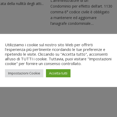
L‘amministratore di un
ata della nullità degli atti...
Condominio per effetto dell’art. 1130
comma 6° codice civile è obbligato
a mantenere ed aggiornare
l’anagrafe condominiale....
Utilizziamo i cookie sul nostro sito Web per offrirti
l'esperienza più pertinente ricordando le tue preferenze e
ripetendo le visite. Cliccando su "Accetta tutto", acconsenti
all'uso di TUTTI i cookie. Tuttavia, puoi visitare "Impostazioni
cookie" per fornire un consenso controllato.
Impostazioni Cookie
Accetta tutti