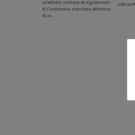
R
un’attività contraria al regolamento
sulla port
T
di Condominio esercitata all’interno
I
di un...
C
O
L
I