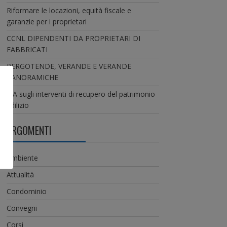
Riformare le locazioni, equità fiscale e
garanzie per i proprietari
CCNL DIPENDENTI DA PROPRIETARI DI
FABBRICATI
PERGOTENDE, VERANDE E VERANDE
PANORAMICHE
IVA sugli interventi di recupero del patrimonio
edilizio
ARGOMENTI
Ambiente
Attualità
Condominio
Convegni
Corsi