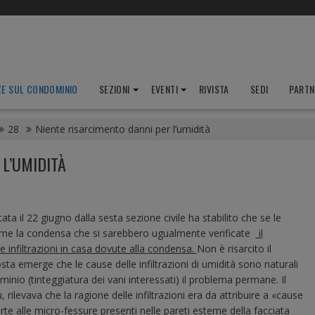
ZE SUL CONDOMINIO
SEZIONI
EVENTI
RIVISTA
SEDI
PARTN
28
Niente risarcimento danni per l’umidità
L’UMIDITÀ
a il 22 giugno dalla sesta sezione civile ha stabilito che se
le
come la condensa che si sarebbero ugualmente verificate
il
e infiltrazioni in casa dovute alla condensa.
Non è risarcito il
sta emerge che le cause delle infiltrazioni di umidità sono naturali
nio (tinteggiatura dei vani interessati) il problema permane. Il
 rilevava che la ragione delle infiltrazioni era da attribuire a «cause
 alle micro-fessure presenti nelle pareti esterne della facciata