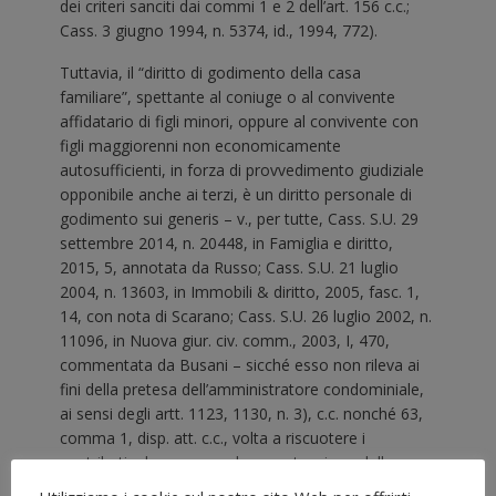
dei criteri sanciti dai commi 1 e 2 dell’art. 156 c.c.;
Cass. 3 giugno 1994, n. 5374, id., 1994, 772).
Tuttavia, il “diritto di godimento della casa
familiare”, spettante al coniuge o al convivente
affidatario di figli minori, oppure al convivente con
figli maggiorenni non economicamente
autosufficienti, in forza di provvedimento giudiziale
opponibile anche ai terzi, è un diritto personale di
godimento sui generis – v., per tutte, Cass. S.U. 29
settembre 2014, n. 20448, in Famiglia e diritto,
2015, 5, annotata da Russo; Cass. S.U. 21 luglio
2004, n. 13603, in Immobili & diritto, 2005, fasc. 1,
14, con nota di Scarano; Cass. S.U. 26 luglio 2002, n.
11096, in Nuova giur. civ. comm., 2003, I, 470,
commentata da Busani – sicché esso non rileva ai
fini della pretesa dell’amministratore condominiale,
ai sensi degli artt. 1123, 1130, n. 3), c.c. nonché 63,
comma 1, disp. att. c.c., volta a riscuotere i
contributi e le spese per la manutenzione delle cose
comuni ed i servizi nell’interesse comune, restando