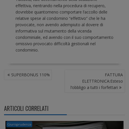
effettiva, rientrando nella procedura di recupero,
dovrebbe quantomeno comportare l’accollo delle
relative spese al condomino “effettivo” che le ha
provocate, non avendo adempiuto al dovere di
informativa sul mutamento della vicenda
condominiale, ed avendo con il suo comportamento
omissivo provocato difficoltà gestionali nel
condominio.
N
SUPERBONUS 110%
FATTURA
A
ELETTRONICA:Esteso
V
l’obbligo a tutti i forfettari
I
G
A
ARTICOLI CORRELATI
Z
I
O
Giurisprudenza