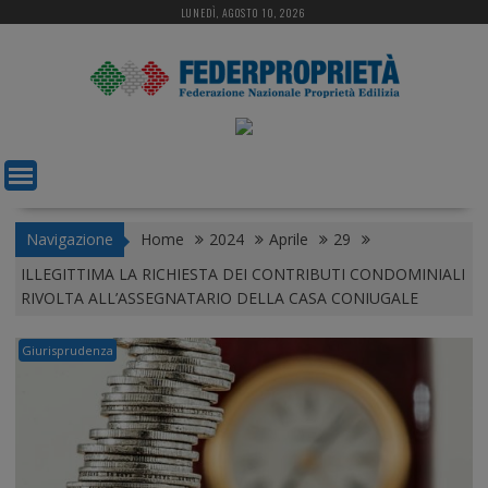
S
LUNEDÌ, AGOSTO 10, 2026
k
i
p
t
o
c
o
n
t
Navigazione
Home
2024
Aprile
29
e
ILLEGITTIMA LA RICHIESTA DEI CONTRIBUTI CONDOMINIALI
n
RIVOLTA ALL’ASSEGNATARIO DELLA CASA CONIUGALE
t
Giurisprudenza