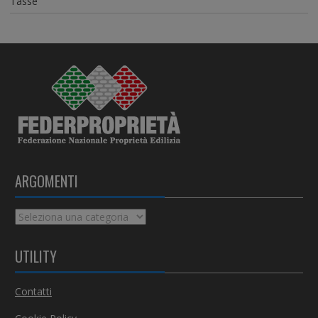
Tasse
ARGOMENTI
A
r
g
UTILITY
o
m
Contatti
e
n