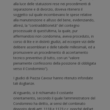
alla luce delle statuizioni rese nei procedimenti di
separazione e di divorzio, doveva ritenersi il
soggetto sul quale incombevano le spese relative
alla manutenzione e all’uso del bene, evidenziando,
altresì, la “contraddittorietà” del contegno
processuale di quest’ultima, la quale, pur
affermandosi non condomina, aveva proceduto, in
corso di lite e in distinti giudizi, ad eccepire vizi delle
delibere assembleari e delle tabelle millesimali, ed a
promuovere un procedimento di accertamento
tecnico preventivo (il tutto, con un “valore
pienamente confessorio della posizione di obbligata
verso il Condominio”).
I giudici di Piazza Cavour hanno ritenuto infondate
tali doglianze.
Al riguardo, si è richiamato il costante
orientamento, secondo il quale l’amministratore del
Condominio ha diritto, ai sensi del combinato
disposto degli artt. 1118 e 1123 c.c. nonché dell’art.