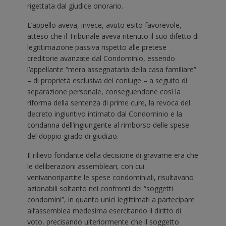
rigettata dal giudice onorario.
L’appello aveva, invece, avuto esito favorevole,
atteso che il Tribunale aveva ritenuto il suo difetto di
legittimazione passiva rispetto alle pretese
creditorie avanzate dal Condominio, essendo
l’appellante “mera assegnataria della casa familiare”
– di proprietà esclusiva del coniuge – a seguito di
separazione personale, conseguendone così la
riforma della sentenza di prime cure, la revoca del
decreto ingiuntivo intimato dal Condominio e la
condanna dell’ingiungente al rimborso delle spese
del doppio grado di giudizio.
Il rilievo fondante della decisione di gravame era che
le deliberazioni assembleari, con cui
venivanoripartite le spese condominiali, risultavano
azionabili soltanto nei confronti dei “soggetti
condomini”, in quanto unici legittimati a partecipare
all’assemblea medesima esercitando il diritto di
voto, precisando ulteriormente che il soggetto