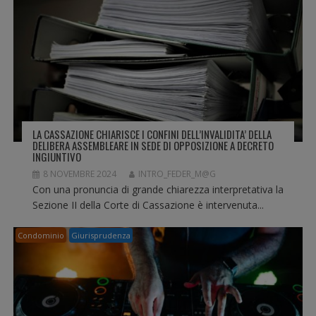
N
E
A
R
T
I
C
O
L
LA CASSAZIONE CHIARISCE I CONFINI DELL’INVALIDITA’ DELLA
I
DELIBERA ASSEMBLEARE IN SEDE DI OPPOSIZIONE A DECRETO
INGIUNTIVO
8 NOVEMBRE 2024
INTRO_FEDER_M@G
Con una pronuncia di grande chiarezza interpretativa la
Sezione II della Corte di Cassazione è intervenuta...
Condominio
Giurisprudenza