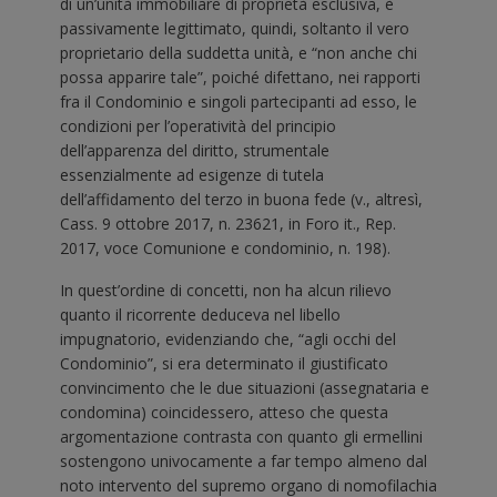
di un’unità immobiliare di proprietà esclusiva, è
passivamente legittimato, quindi, soltanto il vero
proprietario della suddetta unità, e “non anche chi
possa apparire tale”, poiché difettano, nei rapporti
fra il Condominio e singoli partecipanti ad esso, le
condizioni per l’operatività del principio
dell’apparenza del diritto, strumentale
essenzialmente ad esigenze di tutela
dell’affidamento del terzo in buona fede (v., altresì,
Cass. 9 ottobre 2017, n. 23621, in Foro it., Rep.
2017, voce Comunione e condominio, n. 198).
In quest’ordine di concetti, non ha alcun rilievo
quanto il ricorrente deduceva nel libello
impugnatorio, evidenziando che, “agli occhi del
Condominio”, si era determinato il giustificato
convincimento che le due situazioni (assegnataria e
condomina) coincidessero, atteso che questa
argomentazione contrasta con quanto gli ermellini
sostengono univocamente a far tempo almeno dal
noto intervento del supremo organo di nomofilachia