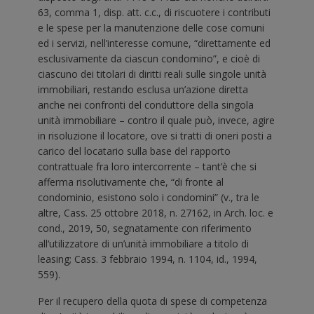
63, comma 1, disp. att. c.c., di riscuotere i contributi
e le spese per la manutenzione delle cose comuni
ed i servizi, nell’interesse comune, “direttamente ed
esclusivamente da ciascun condomino”, e cioè di
ciascuno dei titolari di diritti reali sulle singole unità
immobiliari, restando esclusa un’azione diretta
anche nei confronti del conduttore della singola
unità immobiliare – contro il quale può, invece, agire
in risoluzione il locatore, ove si tratti di oneri posti a
carico del locatario sulla base del rapporto
contrattuale fra loro intercorrente – tant’è che si
afferma risolutivamente che, “di fronte al
condominio, esistono solo i condomini” (v., tra le
altre, Cass. 25 ottobre 2018, n. 27162, in Arch. loc. e
cond., 2019, 50, segnatamente con riferimento
all‘utilizzatore di un’unità immobiliare a titolo di
leasing; Cass. 3 febbraio 1994, n. 1104, id., 1994,
559).
Per il recupero della quota di spese di competenza