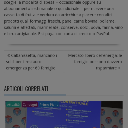
sceglie la modalità di spesa – occasionale oppure su
abbonamento settimanale o quindicinale – per ricevere una
cassetta di frutta e verdura da arricchire a piacere con altri
prodotti quali formaggi freschi, pane, carne bovina, pollame,
salumi e affettati, marmellate, conserve, dolci, uova, farina, vino
e birra artigianale. E si paga con carta di credito o PayPal.
N
Caltanissetta, mancano i
Mercato libero dell’energia: le
A
soldi per il restauro:
famiglie possono davvero
V
emergenza per 60 famiglie
risparmiare
I
G
A
ARTICOLI CORRELATI
Z
I
O
Attualità
Convegni
Primo Piano
N
E
A