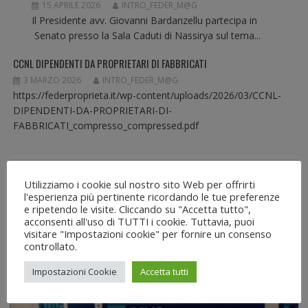
15 APRILE 2026
INTRO_FEDER_M@G
Il Presidente avv. Giovanni Bardanzellu partecipa in
Senato presso la Sala Caduti di Nassirya sul tema...
CCNL DIPENDENTI DA PROPRIETARI DI FABBRICATI
3 MARZO 2026
INTRO_FEDER_M@G
https://federproprieta.it/wp-content/uploads/2026/03/CCNL-
DIPENDENTI-DA-PROPRIETARI-DI-
FABBRICATI_compresso_compressed.pdf
Utilizziamo i cookie sul nostro sito Web per offrirti
l'esperienza più pertinente ricordando le tue preferenze
SERVIZIO RAI
e ripetendo le visite. Cliccando su "Accetta tutto",
acconsenti all'uso di TUTTI i cookie. Tuttavia, puoi
visitare "Impostazioni cookie" per fornire un consenso
Video Servizio RAI
controllato.
13:30 – 19/12/2022
Impostazioni Cookie
Accetta tutti
Video
Player