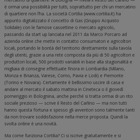
è ormai una possibilità per tutti, soprattutto per chi un mercatino
di quartiere non l’ha. La società Cortilia (www.cortilia.it) ha
appunto digitalizzato il concetto di Gas (Gruppo Acquisto
Solidale) con le famose cassettine o mercato agricolo,
passando da start up lanciata nel 2011 da Marco Porcaro ad
azienda online che mette in contatto consumatori e agricoltori
locali, portando le bontà del territorio direttamente sulla tavola
degli utenti, grazie a una rete composta da più di 50 agricoltori e
produttori locali, 500 prodotti variabili in base alla stagionalità e
migliaia di consegne effettuate finora in Lombardia (Milano,
Monza e Brianza, Varese, Como, Pavia e Lodi) e Piemonte
(Torino e Novara). Certamente è bellissimo uscire di
casa
e
andare al mercato il sabato mattina in Cineteca o il giovedì
pomeriggio in Bolognina, anche perché si tratta ormai di un rito
sociale prezioso — scrive il Resto del Carlino — ma non tutti
hanno questa fortuna e spesso gli avventori sono talmente tanti
da non trovare soddisfazione nella merce proposta. Quindi la
svolta online è una novità.
Ma come funziona Cortilia? Ci si iscrive gratuitamente e si