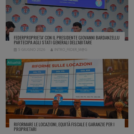
R
T
I
C
O
L
FEDERPROPRIETA’ CON IL PRESIDENTE GIOVANNI BARDANZELLU
I
PARTECIPA AGLI STATI GENERALI DELL’ABITARE
5 GIUGNO 2026
INTRO_FEDER_M@G
Attualità
RIFORMARE LE LOCAZIONI, EQUITÀ FISCALE E GARANZIE PER I
PROPRIETARI