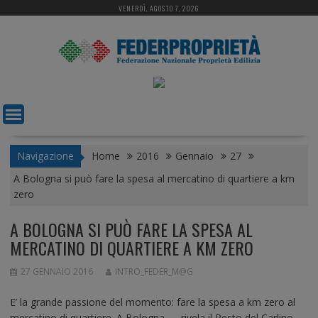
S
VENERDÌ, AGOSTO 7, 2026
k
i
p
t
o
c
o
n
t
Navigazione
Home
2016
Gennaio
27
e
A Bologna si può fare la spesa al mercatino di quartiere a km
n
zero
t
A BOLOGNA SI PUÒ FARE LA SPESA AL
MERCATINO DI QUARTIERE A KM ZERO
27 GENNAIO 2016
INTRO_FEDER_M@G
E’ la grande passione del momento: fare la spesa a km zero al
mercatino di quartiere. A Bologna — rivela il Resto del Carlino —