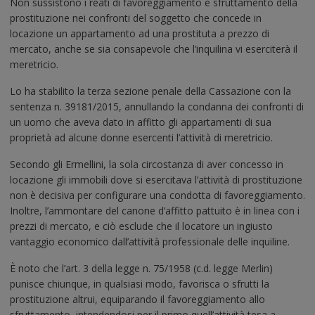
Non sussistono i reati di favoreggiamento e sfruttamento della
prostituzione nei confronti del soggetto che concede in
locazione un appartamento ad una prostituta a prezzo di
mercato, anche se sia consapevole che l’inquilina vi eserciterà il
meretricio.
Lo ha stabilito la terza sezione penale della Cassazione con la
sentenza n. 39181/2015, annullando la condanna dei confronti di
un uomo che aveva dato in affitto gli appartamenti di sua
proprietà ad alcune donne esercenti l’attività di meretricio.
Secondo gli Ermellini, la sola circostanza di aver concesso in
locazione gli immobili dove si esercitava l’attività di prostituzione
non è decisiva per configurare una condotta di favoreggiamento.
Inoltre, l’ammontare del canone d’affitto pattuito è in linea con i
prezzi di mercato, e ciò esclude che il locatore un ingiusto
vantaggio economico dall’attività professionale delle inquiline.
È noto che l’art. 3 della legge n. 75/1958 (c.d. legge Merlin)
punisce chiunque, in qualsiasi modo, favorisca o sfrutti la
prostituzione altrui, equiparando il favoreggiamento allo
sfruttamento, intendendosi per il primo quell’attività tesa a