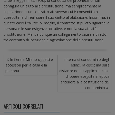
2, della legge n. 75/1958), la condotta del proprietario non
configura un aiuto alla prostituzione, ma semplicemente la
stipulazione di un contratto attraverso cui è consentito a
quest’ultima di realizzare il suo diritto all’abitazione. Insomma, in
questo caso l’ “aiuto” o, meglio, il contratto stipulato riguarda la
persona e le sue esigenze abitative, e non la sua attività di
prostituzione. Manca dunque un collegamento causale diretto
tra contratto di locazione e agevolazione della prostituzione.
N
In fiera a Milano oggetti e
In tema di condominio degli
A
accessori per la casa e la
edifici, la disciplina sulle
V
persona
distanze non si applica in caso
I
di opere eseguite in epoca
G
anteriore alla costituzione del
A
condominio
Z
I
O
ARTICOLI CORRELATI
N
E