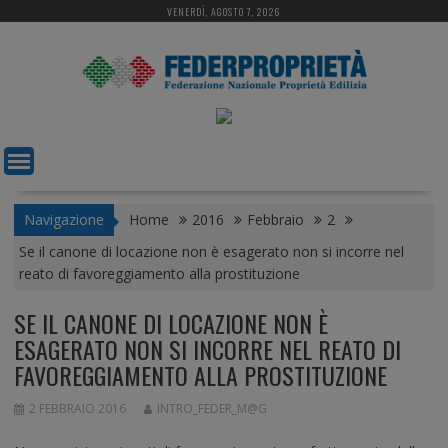
S
VENERDÌ, AGOSTO 7, 2026
k
i
p
t
o
c
o
n
t
Navigazione
Home
2016
Febbraio
2
e
Se il canone di locazione non è esagerato non si incorre nel
n
reato di favoreggiamento alla prostituzione
t
SE IL CANONE DI LOCAZIONE NON È
ESAGERATO NON SI INCORRE NEL REATO DI
FAVOREGGIAMENTO ALLA PROSTITUZIONE
2 FEBBRAIO 2016
INTRO_FEDER_M@G