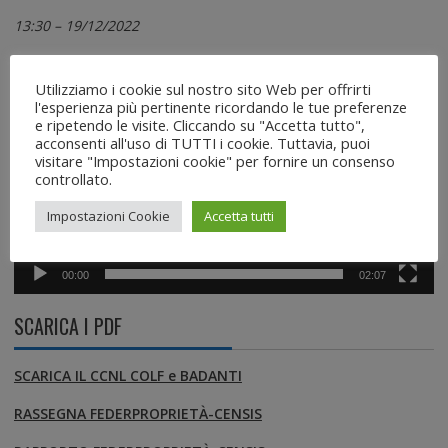
13:30 – 19/12/2022
Video
Utilizziamo i cookie sul nostro sito Web per offrirti
Player
l'esperienza più pertinente ricordando le tue preferenze
e ripetendo le visite. Cliccando su "Accetta tutto",
acconsenti all'uso di TUTTI i cookie. Tuttavia, puoi
visitare "Impostazioni cookie" per fornire un consenso
controllato.
Impostazioni Cookie
Accetta tutti
00:00
02:07
SCARICA I PDF
SCARICA IL CCNL COLF e BADANTI
RASSEGNA FEDERPROPRIETÀ-CENSIS