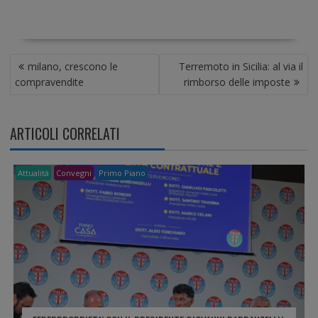
N
milano, crescono le
Terremoto in Sicilia: al via il
A
compravendite
rimborso delle imposte
V
I
G
ARTICOLI CORRELATI
A
Z
I
Attualità
Convegni
Primo Piano
O
N
E
A
R
T
I
C
O