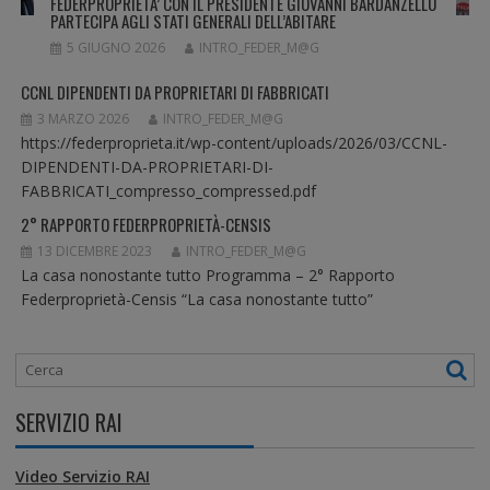
FEDERPROPRIETA’ CON IL PRESIDENTE GIOVANNI BARDANZELLU
L
PARTECIPA AGLI STATI GENERALI DELL’ABITARE
I
5 GIUGNO 2026
INTRO_FEDER_M@G
CCNL DIPENDENTI DA PROPRIETARI DI FABBRICATI
3 MARZO 2026
INTRO_FEDER_M@G
https://federproprieta.it/wp-content/uploads/2026/03/CCNL-
DIPENDENTI-DA-PROPRIETARI-DI-
FABBRICATI_compresso_compressed.pdf
2° RAPPORTO FEDERPROPRIETÀ-CENSIS
13 DICEMBRE 2023
INTRO_FEDER_M@G
La casa nonostante tutto Programma – 2° Rapporto
Federproprietà-Censis “La casa nonostante tutto”
SERVIZIO RAI
Video Servizio RAI