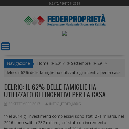
S
SABATO, AGOSTO 8, 2026
k
i
p
t
o
c
o
n
t
Navigazione
Home
2017
Settembre
29
e
delrio: il 62% delle famiglie ha utilizzato gli incentivi per la casa
n
t
DELRIO: IL 62% DELLE FAMIGLIE HA
UTILIZZATO GLI INCENTIVI PER LA CASA
29 SETTEMBRE 2017
INTRO_FEDER_M@G
“Nel 2014 gli investimenti complessivi sono stati 271 miliardi, nel
2016 sono saliti a 287 miliardi, c’e’ stato un incremento
importante, e per la prima volta, nel 2016, c’e’ stato anche un