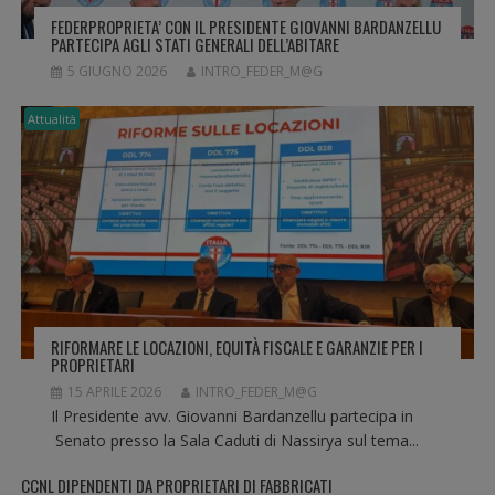
L
FEDERPROPRIETA’ CON IL PRESIDENTE GIOVANNI BARDANZELLU
I
PARTECIPA AGLI STATI GENERALI DELL’ABITARE
5 GIUGNO 2026
INTRO_FEDER_M@G
Attualità
RIFORMARE LE LOCAZIONI, EQUITÀ FISCALE E GARANZIE PER I
PROPRIETARI
15 APRILE 2026
INTRO_FEDER_M@G
Il Presidente avv. Giovanni Bardanzellu partecipa in
Senato presso la Sala Caduti di Nassirya sul tema...
CCNL DIPENDENTI DA PROPRIETARI DI FABBRICATI