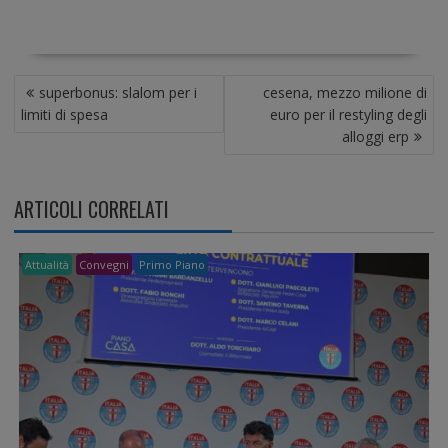
N
superbonus: slalom per i
cesena, mezzo milione di
A
limiti di spesa
euro per il restyling degli
V
alloggi erp
I
G
A
ARTICOLI CORRELATI
Z
I
O
Attualità
Convegni
Primo Piano
N
E
A
R
T
I
C
O