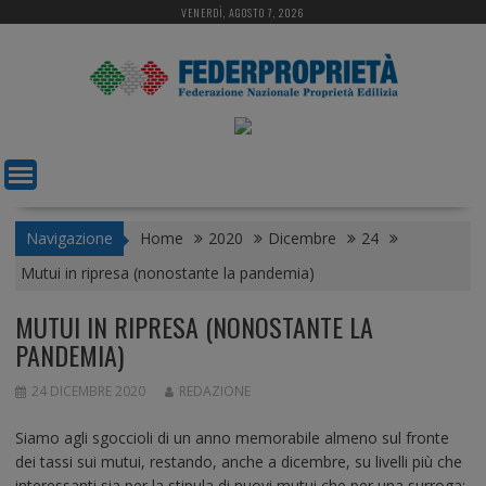
S
VENERDÌ, AGOSTO 7, 2026
k
i
p
t
o
c
o
n
t
Navigazione
Home
2020
Dicembre
24
e
Mutui in ripresa (nonostante la pandemia)
n
t
MUTUI IN RIPRESA (NONOSTANTE LA
PANDEMIA)
24 DICEMBRE 2020
REDAZIONE
Siamo agli sgoccioli di un anno memorabile almeno sul fronte
dei tassi sui mutui, restando, anche a dicembre, su livelli più che
interessanti sia per la stipula di nuovi mutui che per una surroga: