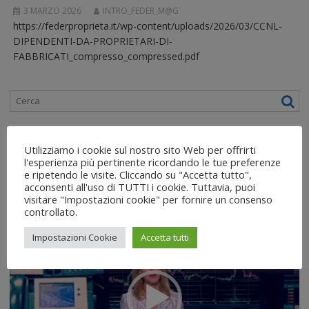
3 MARZO 2026
INTRO_FEDER_M@G
https://federproprieta.it/wp-content/uploads/2026/03/CCNL-
DIPENDENTI-DA-PROPRIETARI-DI-
FABBRICATI_compresso_compressed.pdf
SERVIZIO RAI
Utilizziamo i cookie sul nostro sito Web per offrirti
l'esperienza più pertinente ricordando le tue preferenze
Video Servizio RAI
e ripetendo le visite. Cliccando su "Accetta tutto",
acconsenti all'uso di TUTTI i cookie. Tuttavia, puoi
13:30 – 19/12/2022
visitare "Impostazioni cookie" per fornire un consenso
controllato.
Video
Impostazioni Cookie
Accetta tutti
Player