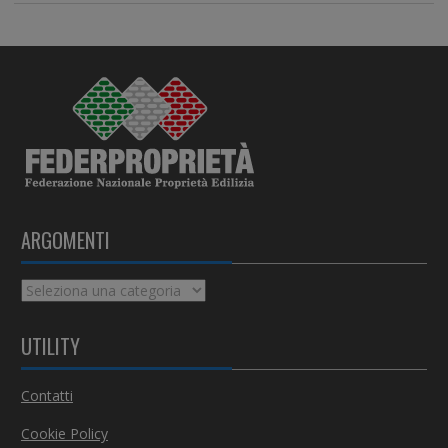
ARGOMENTI
A
r
g
UTILITY
o
m
Contatti
e
n
Cookie Policy
t