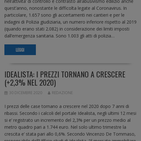
nell’attivita’ di controllo e contrasto all’abusivismo edilizio anche
quest’anno, nonostante le difficolta legate al Coronavirus. In
particolare, 1.657 sono gli accertamenti nei cantieri e per le
indagini di Polizia giudiziaria, un numero inferiore rispetto al 2019
(quando erano stati 2.082) in considerazione dei limiti imposti
dall’emergenza sanitaria. Sono 1.003 gli atti di polizia…
LEGGI
IDEALISTA: I PREZZI TORNANO A CRESCERE
(+2,3% NEL 2020)
30 DICEMBRE 2020
REDAZIONE
I prezzi delle case tornano a crescere nel 2020 dopo 7 anni di
ribassi. Secondo i calcoli del portale Idealista, negli ultimi 12 mesi
si e’ registrato un incremento del 2,3% per un prezzo medio al
metro quadro pari a 1.744 euro. Nel solo ultimo trimestre la
crescita e’ stata pari allo 0,6%. Secondo Vincenzo De Tommaso,
responsabile dell’Ufficio studi di Idealista, “il mercato immobiliare