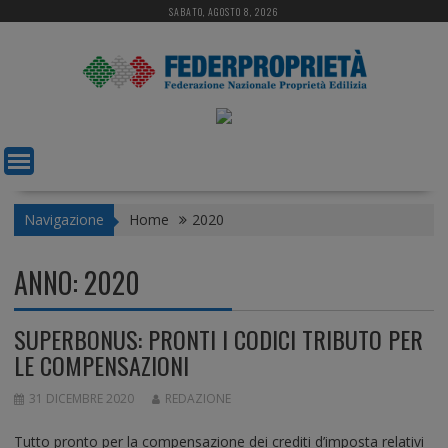
S
SABATO, AGOSTO 8, 2026
k
i
p
t
o
c
o
n
t
Navigazione
Home
2020
e
n
ANNO:
2020
t
SUPERBONUS: PRONTI I CODICI TRIBUTO PER
LE COMPENSAZIONI
31 DICEMBRE 2020
REDAZIONE
Tutto pronto per la compensazione dei crediti d’imposta relativi