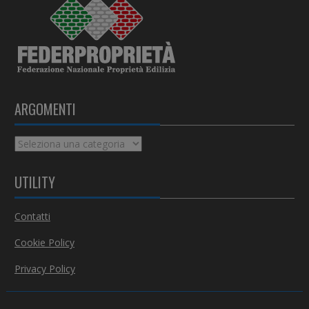
ARGOMENTI
A
r
g
UTILITY
o
m
Contatti
e
n
Cookie Policy
t
i
Privacy Policy