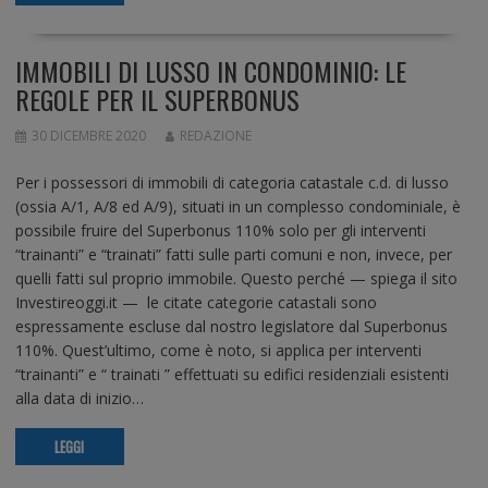
IMMOBILI DI LUSSO IN CONDOMINIO: LE
REGOLE PER IL SUPERBONUS
30 DICEMBRE 2020
REDAZIONE
Per i possessori di immobili di categoria catastale c.d. di lusso
(ossia A/1, A/8 ed A/9), situati in un complesso condominiale, è
possibile fruire del Superbonus 110% solo per gli interventi
“trainanti” e “trainati” fatti sulle parti comuni e non, invece, per
quelli fatti sul proprio immobile. Questo perché — spiega il sito
Investireoggi.it — le citate categorie catastali sono
espressamente escluse dal nostro legislatore dal Superbonus
110%. Quest’ultimo, come è noto, si applica per interventi
“trainanti” e “ trainati ” effettuati su edifici residenziali esistenti
alla data di inizio…
LEGGI