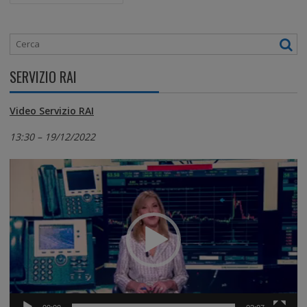
A
V
I
G
A
SERVIZIO RAI
Z
I
O
Video Servizio RAI
N
E
13:30 – 19/12/2022
A
R
Video
T
Player
I
C
O
L
I