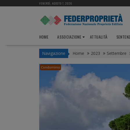
S
VENERDÌ, AGOSTO 7, 2026
k
i
p
t
o
HOME
ASSOCIAZIONE
ATTUALITÀ
SENTEN
c
o
Navigazione
Home
2023
Settembre
n
t
e
Condominio
n
t