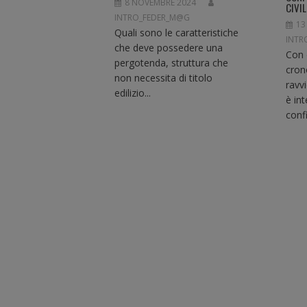
C
8 NOVEMBRE 2024
CIVIL
O
INTRO_FEDER_M@G
13
L
Quali sono le caratteristiche
INTR
I
che deve possedere una
Con 
pergotenda, struttura che
cron
non necessita di titolo
ravv
edilizio...
è in
confi