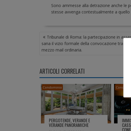
Sono ammesse alla detrazione anche le pert
stesse avvenga contestualmente a quello 
N
Tribunale di Roma: la partecipazione in ass
A
sana il vizio formale della convocazione trasm
V
mezzo mail ordinaria.
I
G
A
ARTICOLI CORRELATI
Z
I
O
Condominio
Condomi
N
E
A
R
T
PERGOTENDE, VERANDE E
IMMI
I
VERANDE PANORAMICHE
CASS
CONFI