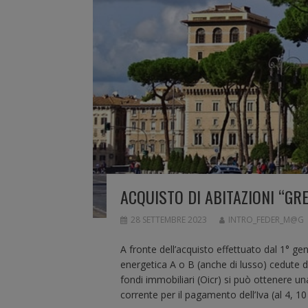
ACQUISTO DI ABITAZIONI “GR
28 SETTEMBRE 2023
INTRO_FEDER_M@G
A fronte dell’acquisto effettuato dal 1° ge
energetica A o B (anche di lusso) cedute dal
fondi immobiliari (Oicr) si può ottenere u
corrente per il pagamento dell’Iva (al 4, 1