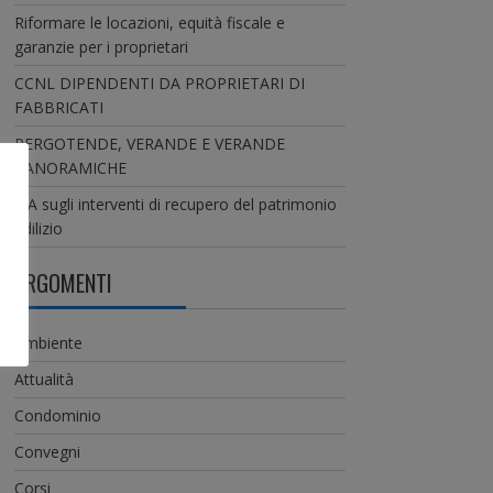
Riformare le locazioni, equità fiscale e
garanzie per i proprietari
CCNL DIPENDENTI DA PROPRIETARI DI
FABBRICATI
PERGOTENDE, VERANDE E VERANDE
PANORAMICHE
IVA sugli interventi di recupero del patrimonio
edilizio
ARGOMENTI
Ambiente
Attualità
Condominio
Convegni
Corsi