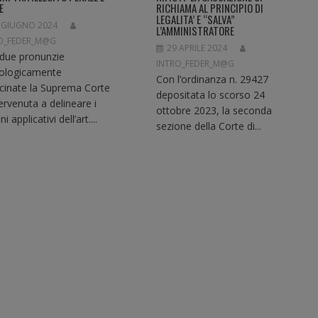
E
RICHIAMA AL PRINCIPIO DI
LEGALITA’ E “SALVA”
 GIUGNO 2024
L’AMMINISTRATORE
O_FEDER_M@G
29 APRILE 2024
due pronunzie
INTRO_FEDER_M@G
ologicamente
Con l’ordinanza n. 29427
icinate la Suprema Corte
depositata lo scorso 24
tervenuta a delineare i
ottobre 2023, la seconda
ni applicativi dell’art....
sezione della Corte di...