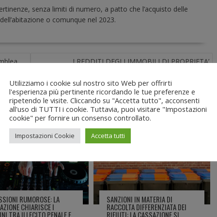
inenze, senza limiti di numero, a patto che l’acquisto delle
dell’abitazione o comunque nel 2023.
emblea
I REDDITI DEGLI IMMOBILI DI PROPRIETA’
essa a
CONDOMINIALE
Utilizziamo i cookie sul nostro sito Web per offrirti
l'esperienza più pertinente ricordando le tue preferenze e
ripetendo le visite. Cliccando su "Accetta tutto", acconsenti
all'uso di TUTTI i cookie. Tuttavia, puoi visitare "Impostazioni
cookie" per fornire un consenso controllato.
Impostazioni Cookie
Accetta tutti
nio
Giurisprudenza
Condominio
SSIONI RUMOROSE: LA
SANZIONI IN MATERIA DI
AZIONE CHIARISCE I
RACCOLTA DIFFERENZIATA DEI
NI TRA ILLECITO PENALE E
RIFIUTI: LA CASSAZIONE SI