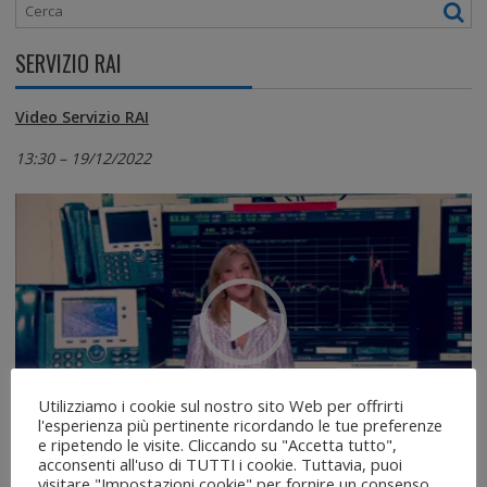
SERVIZIO RAI
Video Servizio RAI
13:30 – 19/12/2022
Video
Player
Utilizziamo i cookie sul nostro sito Web per offrirti
l'esperienza più pertinente ricordando le tue preferenze
00:00
02:07
e ripetendo le visite. Cliccando su "Accetta tutto",
acconsenti all'uso di TUTTI i cookie. Tuttavia, puoi
SCARICA I PDF
visitare "Impostazioni cookie" per fornire un consenso