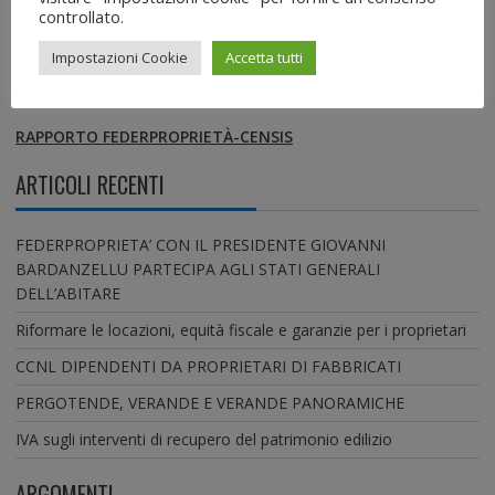
controllato.
SCARICA IL CCNL COLF e BADANTI
Impostazioni Cookie
Accetta tutti
RASSEGNA FEDERPROPRIETÀ-CENSIS
RAPPORTO FEDERPROPRIETÀ-CENSIS
ARTICOLI RECENTI
FEDERPROPRIETA’ CON IL PRESIDENTE GIOVANNI
BARDANZELLU PARTECIPA AGLI STATI GENERALI
DELL’ABITARE
Riformare le locazioni, equità fiscale e garanzie per i proprietari
CCNL DIPENDENTI DA PROPRIETARI DI FABBRICATI
PERGOTENDE, VERANDE E VERANDE PANORAMICHE
IVA sugli interventi di recupero del patrimonio edilizio
ARGOMENTI