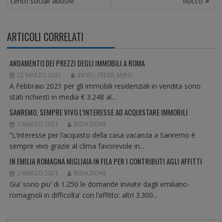
centri sociali abusivi
fiocco
I
G
A
ARTICOLI CORRELATI
Z
I
O
ANDAMENTO DEI PREZZI DEGLI IMMOBILI A ROMA
N
22 MARZO 2021
INTRO_FEDER_M@G
E
A Febbraio 2021 per gli immobili residenziali in vendita sono
A
stati richiesti in media € 3.248 al...
R
SANREMO, SEMPRE VIVO L’INTERESSE AD ACQUISTARE IMMOBILI
T
2 MARZO 2021
REDAZIONE
I
“L’interesse per l’acquisto della casa vacanza a Sanremo è
C
sempre vivo grazie al clima favorevole in...
O
L
IN EMILIA ROMAGNA MIGLIAIA IN FILA PER I CONTRIBUTI AGLI AFFITTI
I
2 MARZO 2021
REDAZIONE
Gia’ sono piu’ di 1.250 le domande inviate dagli emiliano-
romagnoli in difficolta’ con l’affitto: altri 3.300...