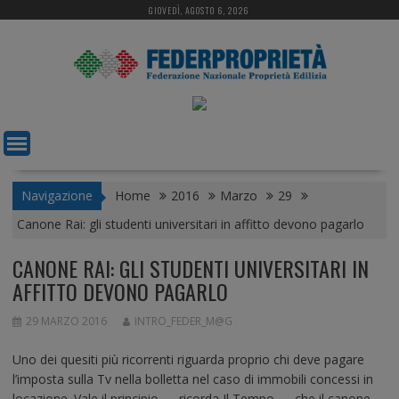
S
GIOVEDÌ, AGOSTO 6, 2026
k
i
p
t
o
c
o
n
t
Navigazione
Home
2016
Marzo
29
e
Canone Rai: gli studenti universitari in affitto devono pagarlo
n
t
CANONE RAI: GLI STUDENTI UNIVERSITARI IN
AFFITTO DEVONO PAGARLO
29 MARZO 2016
INTRO_FEDER_M@G
Uno dei quesiti più ricorrenti riguarda proprio chi deve pagare
l’imposta sulla Tv nella bolletta nel caso di immobili concessi in
locazione. Vale il principio — ricorda Il Tempo — che il canone