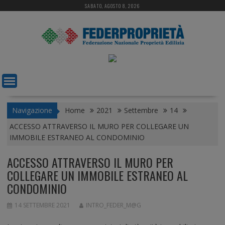
S
SABATO, AGOSTO 8, 2026
k
i
p
t
o
c
o
n
t
Navigazione
Home
2021
Settembre
14
e
ACCESSO ATTRAVERSO IL MURO PER COLLEGARE UN
n
IMMOBILE ESTRANEO AL CONDOMINIO
t
ACCESSO ATTRAVERSO IL MURO PER
COLLEGARE UN IMMOBILE ESTRANEO AL
CONDOMINIO
14 SETTEMBRE 2021
INTRO_FEDER_M@G