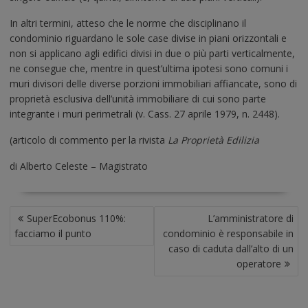
In altri termini, atteso che le norme che disciplinano il
condominio riguardano le sole case divise in piani orizzontali e
non si applicano agli edifici divisi in due o più parti verticalmente,
ne consegue che, mentre in quest’ultima ipotesi sono comuni i
muri divisori delle diverse porzioni immobiliari affiancate, sono di
proprietà esclusiva dell’unità immobiliare di cui sono parte
integrante i muri perimetrali (v. Cass. 27 aprile 1979, n. 2448).
(articolo di commento per la rivista
La Proprietà Edilizia
di Alberto Celeste – Magistrato
N
SuperEcobonus 110%:
L’amministratore di
A
facciamo il punto
condominio è responsabile in
V
caso di caduta dall’alto di un
I
operatore
G
A
Z