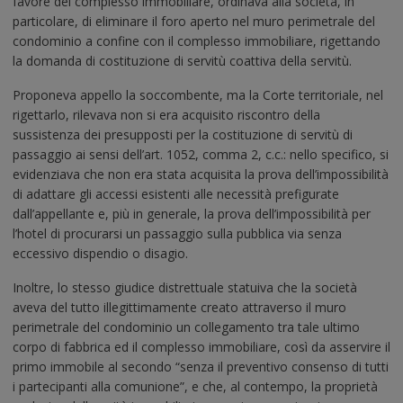
favore del complesso immobiliare, ordinava alla società, in
particolare, di eliminare il foro aperto nel muro perimetrale del
condominio a confine con il complesso immobiliare, rigettando
la domanda di costituzione di servitù coattiva della servitù.
Proponeva appello la soccombente, ma la Corte territoriale, nel
rigettarlo, rilevava non si era acquisito riscontro della
sussistenza dei presupposti per la costituzione di servitù di
passaggio ai sensi dell’art. 1052, comma 2, c.c.: nello specifico, si
evidenziava che non era stata acquisita la prova dell’impossibilità
di adattare gli accessi esistenti alle necessità prefigurate
dall’appellante e, più in generale, la prova dell’impossibilità per
l’hotel di procurarsi un passaggio sulla pubblica via senza
eccessivo dispendio o disagio.
Inoltre, lo stesso giudice distrettuale statuiva che la società
aveva del tutto illegittimamente creato attraverso il muro
perimetrale del condominio un collegamento tra tale ultimo
corpo di fabbrica ed il complesso immobiliare, così da asservire il
primo immobile al secondo “senza il preventivo consenso di tutti
i partecipanti alla comunione”, e che, al contempo, la proprietà