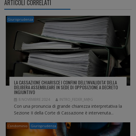
ARTICOLI CORRELATI
I
O
N
Giurisprudenza
E
A
R
T
I
C
O
L
I
LA CASSAZIONE CHIARISCE I CONFINI DELL’INVALIDITA’ DELLA
DELIBERA ASSEMBLEARE IN SEDE DI OPPOSIZIONE A DECRETO
INGIUNTIVO
8 NOVEMBRE 2024
INTRO_FEDER_M@G
Con una pronuncia di grande chiarezza interpretativa la
Sezione II della Corte di Cassazione è intervenuta...
Condominio
Giurisprudenza