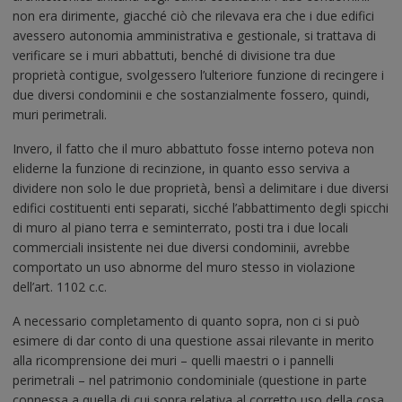
non era dirimente, giacché ciò che rilevava era che i due edifici
avessero autonomia amministrativa e gestionale, si trattava di
verificare se i muri abbattuti, benché di divisione tra due
proprietà contigue, svolgessero l’ulteriore funzione di recingere i
due diversi condominii e che sostanzialmente fossero, quindi,
muri perimetrali.
Invero, il fatto che il muro abbattuto fosse interno poteva non
eliderne la funzione di recinzione, in quanto esso serviva a
dividere non solo le due proprietà, bensì a delimitare i due diversi
edifici costituenti enti separati, sicché l’abbattimento degli spicchi
di muro al piano terra e seminterrato, posti tra i due locali
commerciali insistente nei due diversi condominii, avrebbe
comportato un uso abnorme del muro stesso in violazione
dell’art. 1102 c.c.
A necessario completamento di quanto sopra, non ci si può
esimere di dar conto di una questione assai rilevante in merito
alla ricomprensione dei muri – quelli maestri o i pannelli
perimetrali – nel patrimonio condominiale (questione in parte
connessa a quella di cui sopra relativa al corretto uso della cosa