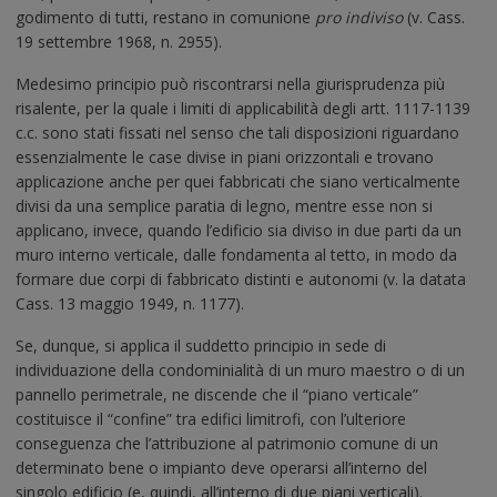
godimento di tutti, restano in comunione
pro indiviso
(v. Cass.
19 settembre 1968, n. 2955).
Medesimo principio può riscontrarsi nella giurisprudenza più
risalente, per la quale i limiti di applicabilità degli artt. 1117-1139
c.c. sono stati fissati nel senso che tali disposizioni riguardano
essenzialmente le case divise in piani orizzontali e trovano
applicazione anche per quei fabbricati che siano verticalmente
divisi da una semplice paratia di legno, mentre esse non si
applicano, invece, quando l’edificio sia diviso in due parti da un
muro interno verticale, dalle fondamenta al tetto, in modo da
formare due corpi di fabbricato distinti e autonomi (v. la datata
Cass. 13 maggio 1949, n. 1177).
Se, dunque, si applica il suddetto principio in sede di
individuazione della condominialità di un muro maestro o di un
pannello perimetrale, ne discende che il “piano verticale”
costituisce il “confine” tra edifici limitrofi, con l’ulteriore
conseguenza che l’attribuzione al patrimonio comune di un
determinato bene o impianto deve operarsi all’interno del
singolo edificio (e, quindi, all’interno di due piani verticali).