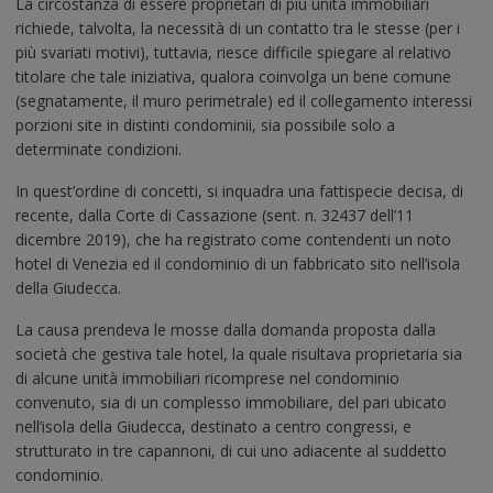
La circostanza di essere proprietari di più unità immobiliari
richiede, talvolta, la necessità di un contatto tra le stesse (per i
più svariati motivi), tuttavia, riesce difficile spiegare al relativo
titolare che tale iniziativa, qualora coinvolga un bene comune
(segnatamente, il muro perimetrale) ed il collegamento interessi
porzioni site in distinti condominii, sia possibile solo a
determinate condizioni.
In quest’ordine di concetti, si inquadra una fattispecie decisa, di
recente, dalla Corte di Cassazione (sent. n. 32437 dell’11
dicembre 2019), che ha registrato come contendenti un noto
hotel di Venezia ed il condominio di un fabbricato sito nell’isola
della Giudecca.
La causa prendeva le mosse dalla domanda proposta dalla
società che gestiva tale hotel, la quale risultava proprietaria sia
di alcune unità immobiliari ricomprese nel condominio
convenuto, sia di un complesso immobiliare, del pari ubicato
nell’isola della Giudecca, destinato a centro congressi, e
strutturato in tre capannoni, di cui uno adiacente al suddetto
condominio.