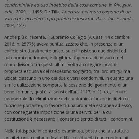
condominiale ed uso indebito della cosa comune,
in
Riv. giur.
edil.
, 2009, I, 1493; De Tilla,
Apertura nel muro comune di un
varco per accedere a proprietà esclusiva
, in
Rass. loc. e cond.
,
2004, 187).
Anche più di recente, il Supremo Collegio (v. Cass. 14 dicembre
2016, n. 25775) aveva puntualizzzato che, in presenza di un
edificio strutturalmente unico, su cui insistono due distinti ed
autonomi condominii, è illegittima l’apertura di un varco nel
muro divisorio tra questi ultimi, volta a collegare locali di
proprietà esclusiva del medesimo soggetto, tra loro attigui ma
ubicati ciascuno in uno dei due diversi condominii, in quanto una
simile utilizzazione comporta la cessione del godimento di un
bene comune, qual è, ai sensi dell’art. 1117, n. 1), c.c., il muro
perimetrale di delimitazione del condominio (anche in difetto di
funzione portante), in favore di una proprietà estranea ad esso,
con conseguente imposizione di una servitù per la cui
costituzione è necessario il consenso scritto di tutti i condomini.
Nella fattispecie in concreto esaminata, posto che la struttura
architettonica unitaria degli edifici costituenti i due condominii