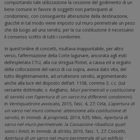
comportando tale utilizzazione la cessione del godimento di un
bene comune in favore di soggetti non partecipanti al
condominio, con conseguente alterazione della destinazione,
giacché in tal modo viene imposto sul muro perimetrale un peso
che dà luogo ad una servitù, per la cui costituzione è necessario
il consenso scritto di tutti i condomini.
In quest’ordine di concetti, risultava inappuntabile, per altro
verso, l’affermazione della Corte lagunare, ancorata agli esiti
dell’espletata CTU, alla cui stregua l’hotel, a causa ed a seguito
della collocazione del varco di cui sopra, aveva dato vita, del
tutto illegittimamente, ad un’ulteriore servitù, argomentando
anche alla luce del disposto dell’art. 1108, comma 3, c.c. (sul
versante dottrinale, v. Avigliano,
Muri perimetrali e costituzione
di servitù con l’apertura di un varco tra differenti condominii
,
in
Ventiquattrore avvocato
, 2015, fasc. 4, 27; Cirla,
L’apertura di
un varco nel muro comune: attenzione alla costituzione di
servitù,
in
Immob. & proprietà
, 2014, 635; Meo,
Apertura di
varco nel muro perimetrale: la Cassazione ribadisce quali
sono i limiti,
in
Immob. & diritto
, 2010, fasc. 1, 27; Coscetti,
Apertura di un varco nel muro perimetrale di un edificio