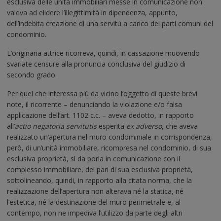
esclusiva delle unità immobiliari messe in comunicazione non
valeva ad elidere l’illegittimità in dipendenza, appunto,
dell’indebita creazione di una servitù a carico del parti comuni del
condominio.
L’originaria attrice ricorreva, quindi, in cassazione muovendo
svariate censure alla pronuncia conclusiva del giudizio di
secondo grado.
Per quel che interessa più da vicino l’oggetto di queste brevi
note, il ricorrente – denunciando la violazione e/o falsa
applicazione dell’art. 1102 c.c. – aveva dedotto, in rapporto
all’
actio negatoria servitutis
esperita
ex adverso
, che aveva
realizzato un’apertura nel muro condominiale in corrispondenza,
però, di un’unità immobiliare, ricompresa nel condominio, di sua
esclusiva proprietà, sì da porla in comunicazione con il
complesso immobiliare, del pari di sua esclusiva proprietà,
sottolineando, quindi, in rapporto alla citata norma, che la
realizzazione dell’apertura non alterava né la statica, né
l’estetica, né la destinazione del muro perimetrale e, al
contempo, non ne impediva l’utilizzo da parte degli altri