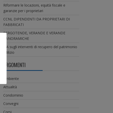
Riformare le locazioni, equità fiscale e
garanzie per i proprietari
CCNL DIPENDENTI DA PROPRIETARI DI
FABBRICATI
PERGOTENDE, VERANDE E VERANDE
PANORAMICHE
IVA sugli interventi di recupero del patrimonio
edilizio
ARGOMENTI
Ambiente
Attualità
Condominio
Convegni
Corsi