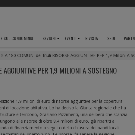
ZE SUL CONDOMINIO
SEZIONI
EVENTI
RIVISTA
SEDI
PARTN
A 180 COMUNI del friuli RISORSE AGGIUNTIVE PER 1,9 Milioni A
E AGGIUNTIVE PER 1,9 MILIONI A SOSTEGNO
sizione 1,9 milioni di euro di risorse aggiuntive per la copertura
i di locazione abitativa. Lo ha deciso la Giunta regionale che ha
trutture e territorio, Graziano Pizzimenti, una delibera che stanzia
ono alle risorse di oltre 8,4 milioni di euro, già ripartiti a
a di finanziamento a seguito della chiusura dei bandi locali. I
ssegnatari del riparto 2019. Le risorse, fa sapere la Regione,