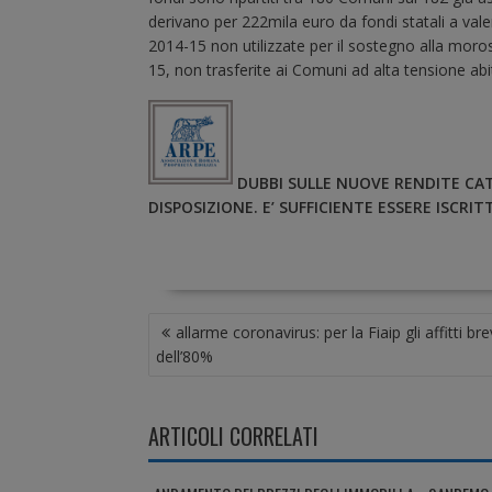
derivano per 222mila euro da fondi statali a vale
2014-15 non utilizzate per il sostegno alla moros
15, non trasferite ai Comuni ad alta tensione abit
DUBBI SULLE NUOVE RENDITE CAT
DISPOSIZIONE. E’ SUFFICIENTE ESSERE ISCRITT
N
allarme coronavirus: per la Fiaip gli affitti brev
A
dell’80%
V
I
G
ARTICOLI CORRELATI
A
Z