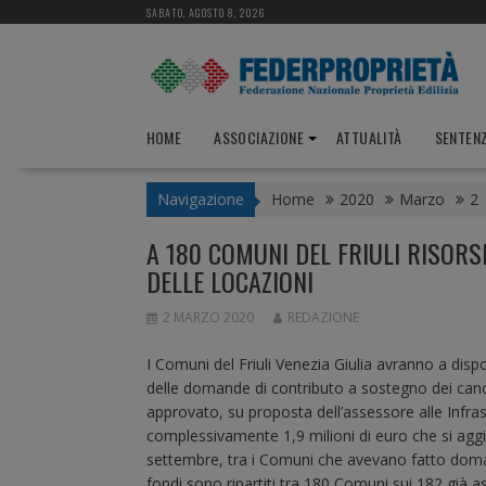
S
SABATO, AGOSTO 8, 2026
k
i
p
t
o
HOME
ASSOCIAZIONE
ATTUALITÀ
SENTEN
c
o
Navigazione
Home
2020
Marzo
2
n
t
A 180 COMUNI DEL FRIULI RISORS
e
DELLE LOCAZIONI
n
t
2 MARZO 2020
REDAZIONE
I Comuni del Friuli Venezia Giulia avranno a dispo
delle domande di contributo a sostegno dei canon
approvato, su proposta dell’assessore alle Infras
complessivamente 1,9 milioni di euro che si aggiung
settembre, tra i Comuni che avevano fatto domand
fondi sono ripartiti tra 180 Comuni sui 182 già a