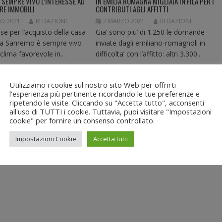
 SEMPRE VIVO L’INTERESSE AD
IN EMILIA ROMAGNA MIGLIAIA IN FILA PER I
RE IMMOBILI
CONTRIBUTI AGLI AFFITTI
O 2021
REDAZIONE
2 MARZO 2021
REDAZIONE
sse per l’acquisto della casa
Gia’ sono piu’ di 1.250 le domande
a Sanremo è sempre vivo
inviate dagli emiliano-romagnoli in
 clima favorevole in...
difficolta’ con l’affitto: altri 3.300...
Utilizziamo i cookie sul nostro sito Web per offrirti
l'esperienza più pertinente ricordando le tue preferenze e
ripetendo le visite. Cliccando su "Accetta tutto", acconsenti
all'uso di TUTTI i cookie. Tuttavia, puoi visitare "Impostazioni
cookie" per fornire un consenso controllato.
Impostazioni Cookie
Accetta tutti