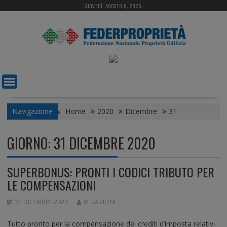
S
GIOVEDÌ, AGOSTO 6, 2026
k
i
p
t
o
c
o
n
t
Navigazione
Home
2020
Dicembre
31
e
n
GIORNO:
31 DICEMBRE 2020
t
SUPERBONUS: PRONTI I CODICI TRIBUTO PER
LE COMPENSAZIONI
31 DICEMBRE 2020
REDAZIONE
Tutto pronto per la compensazione dei crediti d’imposta relativi